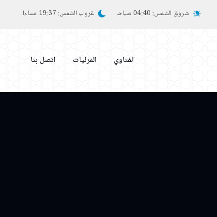
شروق الشمس:
04:40 صباحا
غروب الشمس:
19:37 مساءا
الفتاوي
المرئيات
اتصل بنا