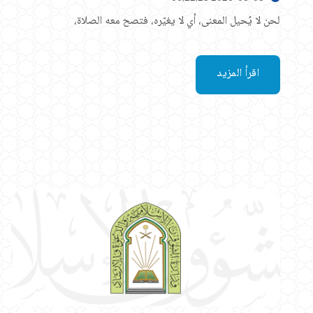
لحن لا يُحيل المعنى، أي لا يغيّره، فتصح معه الصلاة،