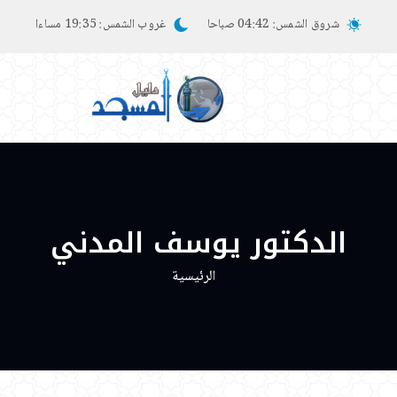
شروق الشمس:
04:42 صباحا
غروب الشمس:
19:35 مساءا
الدكتور يوسف المدني
الرئيسية