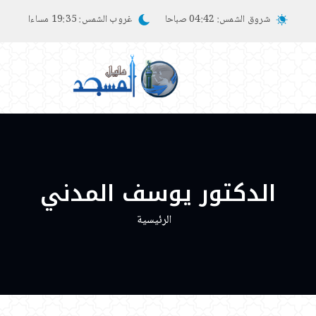
شروق الشمس:
04:42 صباحا
غروب الشمس:
19:35 مساءا
الدكتور يوسف المدني
الرئيسية