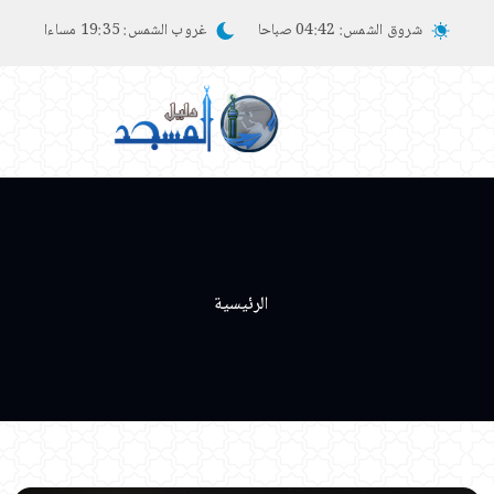
شروق الشمس:
04:42 صباحا
غروب الشمس:
19:35 مساءا
الرئيسية