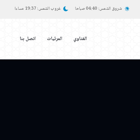
شروق الشمس:
04:40 صباحا
غروب الشمس:
19:37 مساءا
الفتاوي
المرئيات
اتصل بنا