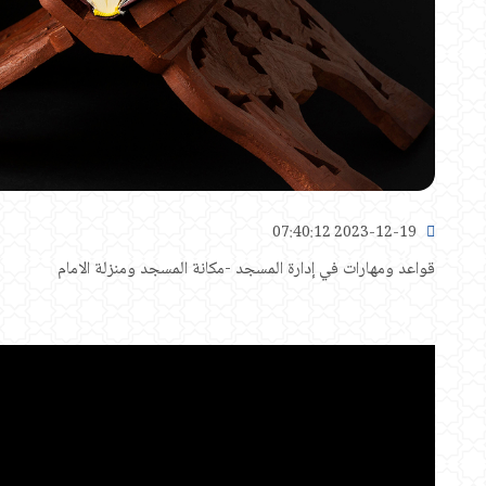
2023-12-19 07:40:12
قواعد ومهارات في إدارة المسجد -مكانة المسجد ومنزلة الامام